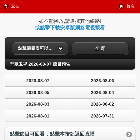
返回
首頁
如不能播放,請選擇其他線路!
或點擊下載安卓版網絡電視觀看
點擊節目表可以回看
全 屏
宁夏卫视 2026-08-07 節目預告
2026-08-07
2026-08-06
2026-08-05
2026-08-04
2026-08-03
2026-08-02
2026-08-01
2026-07-31
點擊節目可回看，點擊本按鈕返回直播