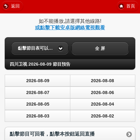
返回
首頁
如不能播放,請選擇其他線路!
或點擊下載安卓版網絡電視觀看
點擊節目表可以回看
全 屏
四川卫视 2026-08-09 節目預告
2026-08-09
2026-08-08
2026-08-07
2026-08-06
2026-08-05
2026-08-04
2026-08-03
2026-08-02
點擊節目可回看，點擊本按鈕返回直播