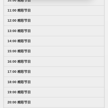
10:00 精彩节目
11:00 精彩节目
12:00 精彩节目
13:00 精彩节目
14:00 精彩节目
15:00 精彩节目
16:00 精彩节目
17:00 精彩节目
18:00 精彩节目
19:00 精彩节目
20:00 精彩节目