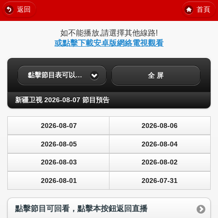
返回
首頁
如不能播放,請選擇其他線路!
或點擊下載安卓版網絡電視觀看
點擊節目表可以回看
全 屏
新疆卫视 2026-08-07 節目預告
2026-08-07
2026-08-06
2026-08-05
2026-08-04
2026-08-03
2026-08-02
2026-08-01
2026-07-31
點擊節目可回看，點擊本按鈕返回直播