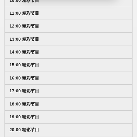
10:00 精彩节目
11:00 精彩节目
12:00 精彩节目
13:00 精彩节目
14:00 精彩节目
15:00 精彩节目
16:00 精彩节目
17:00 精彩节目
18:00 精彩节目
19:00 精彩节目
20:00 精彩节目