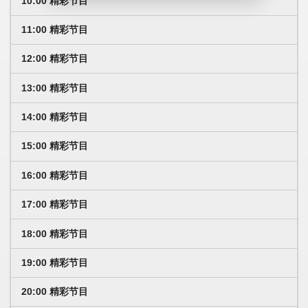
10:00 精彩节目
11:00 精彩节目
12:00 精彩节目
13:00 精彩节目
14:00 精彩节目
15:00 精彩节目
16:00 精彩节目
17:00 精彩节目
18:00 精彩节目
19:00 精彩节目
20:00 精彩节目