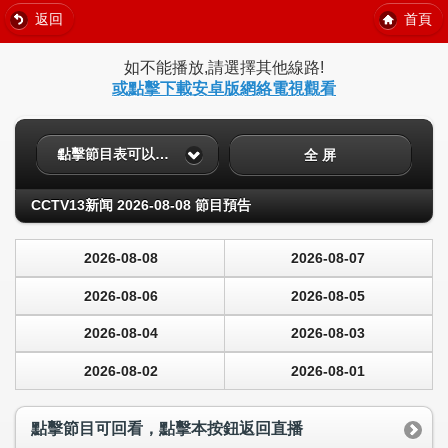
返回
首頁
如不能播放,請選擇其他線路!
或點擊下載安卓版網絡電視觀看
點擊節目表可以回看
全 屏
CCTV13新闻 2026-08-08 節目預告
2026-08-08
2026-08-07
2026-08-06
2026-08-05
2026-08-04
2026-08-03
2026-08-02
2026-08-01
點擊節目可回看，點擊本按鈕返回直播