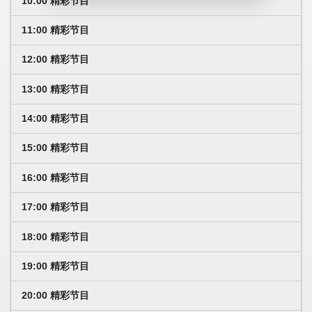
10:00 精彩节目
11:00 精彩节目
12:00 精彩节目
13:00 精彩节目
14:00 精彩节目
15:00 精彩节目
16:00 精彩节目
17:00 精彩节目
18:00 精彩节目
19:00 精彩节目
20:00 精彩节目