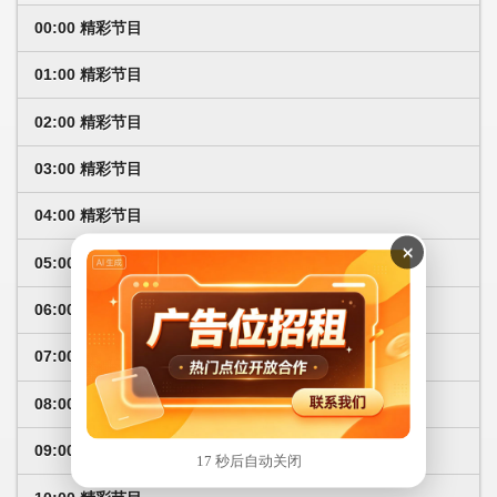
00:00 精彩节目
01:00 精彩节目
02:00 精彩节目
03:00 精彩节目
04:00 精彩节目
×
05:00 精彩节目
06:00 精彩节目
07:00 精彩节目
08:00 精彩节目
09:00 精彩节目
17 秒后自动关闭