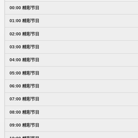
00:00 精彩节目
01:00 精彩节目
02:00 精彩节目
03:00 精彩节目
04:00 精彩节目
05:00 精彩节目
06:00 精彩节目
07:00 精彩节目
08:00 精彩节目
09:00 精彩节目