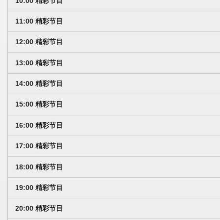
10:00 精彩节目
11:00 精彩节目
12:00 精彩节目
13:00 精彩节目
14:00 精彩节目
15:00 精彩节目
16:00 精彩节目
17:00 精彩节目
18:00 精彩节目
19:00 精彩节目
20:00 精彩节目