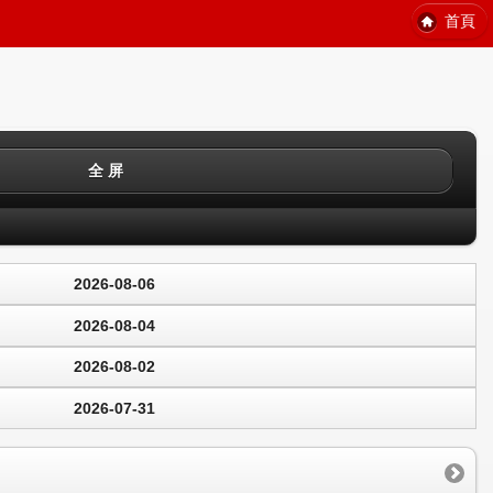
首頁
全 屏
2026-08-06
2026-08-04
2026-08-02
2026-07-31