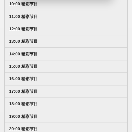
10:00 精彩节目
11:00 精彩节目
12:00 精彩节目
13:00 精彩节目
14:00 精彩节目
15:00 精彩节目
16:00 精彩节目
17:00 精彩节目
18:00 精彩节目
19:00 精彩节目
20:00 精彩节目