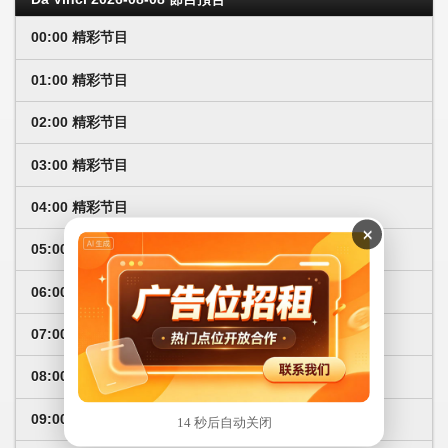
00:00 精彩节目
01:00 精彩节目
02:00 精彩节目
03:00 精彩节目
04:00 精彩节目
×
05:00 精彩节目
06:00 精彩节目
07:00 精彩节目
08:00 精彩节目
09:00 精彩节目
13 秒后自动关闭