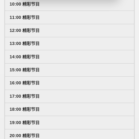
10:00 精彩节目
11:00 精彩节目
12:00 精彩节目
13:00 精彩节目
14:00 精彩节目
15:00 精彩节目
16:00 精彩节目
17:00 精彩节目
18:00 精彩节目
19:00 精彩节目
20:00 精彩节目