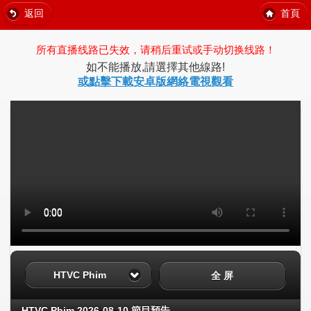
返回
首頁
所有直播线路已失效，请稍后重试或手动切换线路！
如不能播放,請選擇其他線路!
或點擊下載安卓版網絡電視觀看
HTVC Phim
全 屏
HTVC Phim 2026-08-10 節目預告