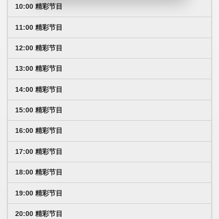
10:00 精彩节目
11:00 精彩节目
12:00 精彩节目
13:00 精彩节目
14:00 精彩节目
15:00 精彩节目
16:00 精彩节目
17:00 精彩节目
18:00 精彩节目
19:00 精彩节目
20:00 精彩节目