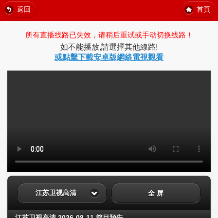
返回
首頁
所有直播线路已失效，请稍后重试或手动切换线路！
如不能播放,請選擇其他線路!
或點擊下載安卓版網絡電視觀看
江苏卫视高清
全 屏
江苏卫视高清 2026-08-11 節目預告