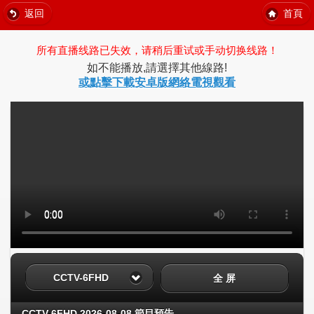
返回
首頁
所有直播线路已失效，请稍后重试或手动切换线路！
如不能播放,請選擇其他線路!
或點擊下載安卓版網絡電視觀看
CCTV-6FHD
全 屏
CCTV-6FHD 2026-08-08 節目預告