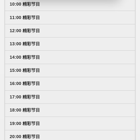
10:00 精彩节目
11:00 精彩节目
12:00 精彩节目
13:00 精彩节目
14:00 精彩节目
15:00 精彩节目
16:00 精彩节目
17:00 精彩节目
18:00 精彩节目
19:00 精彩节目
20:00 精彩节目