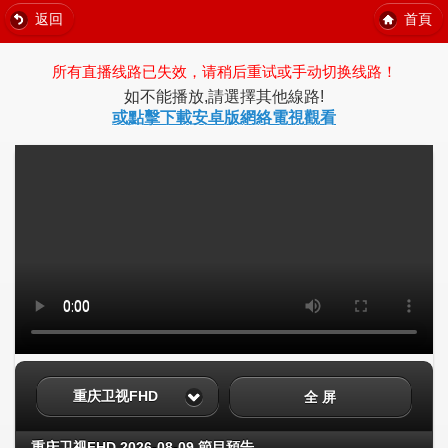
返回
首頁
所有直播线路已失效，请稍后重试或手动切换线路！
如不能播放,請選擇其他線路!
或點擊下載安卓版網絡電視觀看
重庆卫视FHD
全 屏
重庆卫视FHD 2026-08-09 節目預告