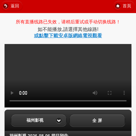
返回
首頁
所有直播线路已失效，请稍后重试或手动切换线路！
如不能播放,請選擇其他線路!
或點擊下載安卓版網絡電視觀看
福州影视
全 屏
福州影视 2026-08-06 節目預告