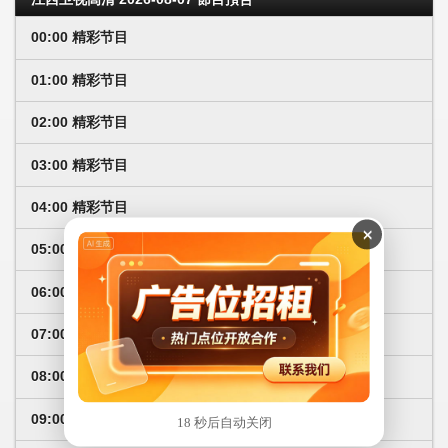
00:00 精彩节目
01:00 精彩节目
02:00 精彩节目
03:00 精彩节目
04:00 精彩节目
×
05:00 精彩节目
06:00 精彩节目
07:00 精彩节目
08:00 精彩节目
09:00 精彩节目
17 秒后自动关闭