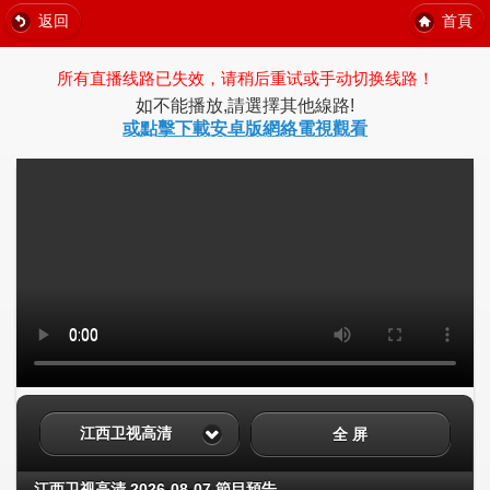
返回
首頁
所有直播线路已失效，请稍后重试或手动切换线路！
如不能播放,請選擇其他線路!
或點擊下載安卓版網絡電視觀看
江西卫视高清
全 屏
江西卫视高清 2026-08-07 節目預告