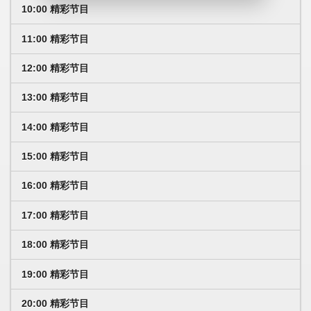
10:00 精彩节目
11:00 精彩节目
12:00 精彩节目
13:00 精彩节目
14:00 精彩节目
15:00 精彩节目
16:00 精彩节目
17:00 精彩节目
18:00 精彩节目
19:00 精彩节目
20:00 精彩节目