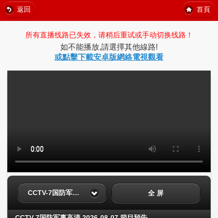
返回
首頁
所有直播线路已失效，请稍后重试或手动切换线路！
如不能播放,請選擇其他線路!
或點擊下載安卓版網絡電視觀看
CCTV-7国防军事高清
全 屏
CCTV-7国防军事高清 2026-08-07 節目預告