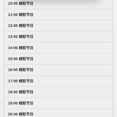
10:00 精彩节目
11:00 精彩节目
12:00 精彩节目
13:00 精彩节目
14:00 精彩节目
15:00 精彩节目
16:00 精彩节目
17:00 精彩节目
18:00 精彩节目
19:00 精彩节目
20:00 精彩节目