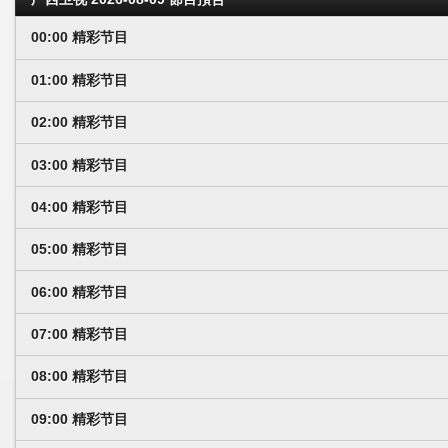
00:00 精彩节目
01:00 精彩节目
02:00 精彩节目
03:00 精彩节目
04:00 精彩节目
05:00 精彩节目
06:00 精彩节目
07:00 精彩节目
08:00 精彩节目
09:00 精彩节目