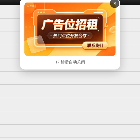
×
16 秒后自动关闭