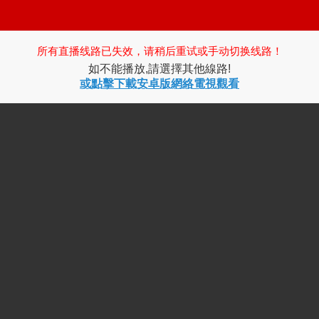
所有直播线路已失效，请稍后重试或手动切换线路！
如不能播放,請選擇其他線路!
或點擊下載安卓版網絡電視觀看