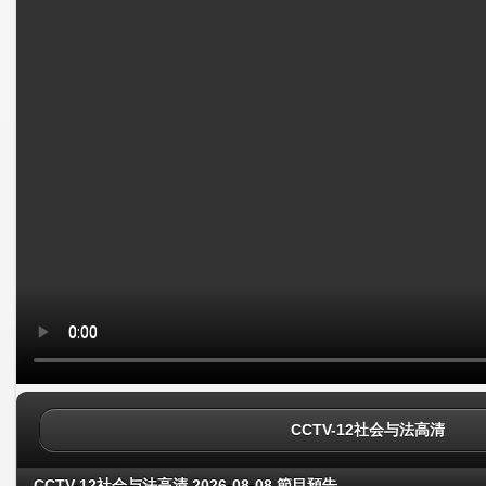
CCTV-12社会与法高清
CCTV-12社会与法高清 2026-08-08 節目預告