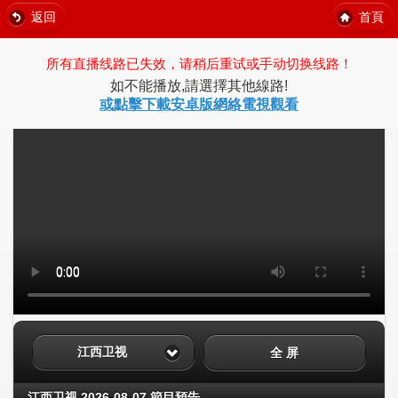
返回
首頁
所有直播线路已失效，请稍后重试或手动切换线路！
如不能播放,請選擇其他線路!
或點擊下載安卓版網絡電視觀看
江西卫视
全 屏
江西卫视 2026-08-07 節目預告