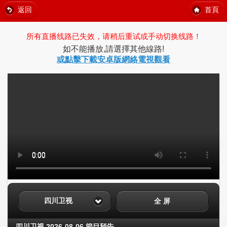
返回
首頁
所有直播线路已失效，请稍后重试或手动切换线路！
如不能播放,請選擇其他線路!
或點擊下載安卓版網絡電視觀看
四川卫视
全 屏
四川卫视 2026-08-06 節目預告