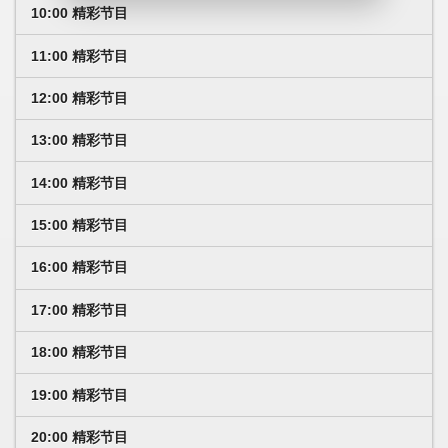
10:00 精彩节目
11:00 精彩节目
12:00 精彩节目
13:00 精彩节目
14:00 精彩节目
15:00 精彩节目
16:00 精彩节目
17:00 精彩节目
18:00 精彩节目
19:00 精彩节目
20:00 精彩节目