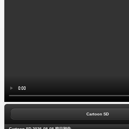
Cartoon SD
Cartoon SD 2026-08-08 節目預告