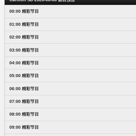
00:00 精彩节目
01:00 精彩节目
02:00 精彩节目
03:00 精彩节目
04:00 精彩节目
05:00 精彩节目
06:00 精彩节目
07:00 精彩节目
08:00 精彩节目
09:00 精彩节目