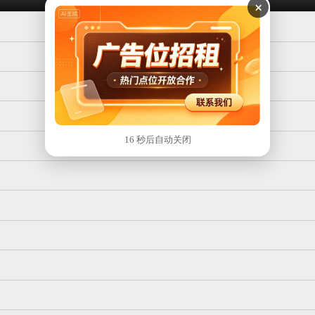
×
16 秒后自动关闭