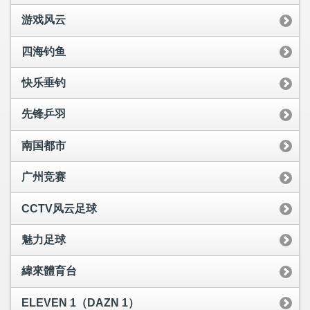
游戏风云
四海钓鱼
快乐垂钓
先锋乒羽
南国都市
广州竞赛
CCTV风云足球
魅力足球
緯來體育台
ELEVEN 1（DAZN 1）